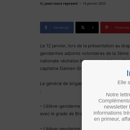
-
By
jean-louis reynaert
16 janvier 2023
Facebook
X
Pinterest
Le 12 janvier, lors de la présentation au dr
gendarmes adjoints volontaires de la 3ème 
nationale «échelon bronze» ont été agraf
capitaine Damien Grimaud.
Elle 
Le général de brigade Jean Gouvart, et le co
:
Notre lett
Complémentair
– L’élève-gendarme Lucas Chareyre, ayant ser
newsletter
informations tr
avec le grade de Brigadier-chef.
en primeur, affa
– L’élève-gendarme Léo Pannetier, ayant ser