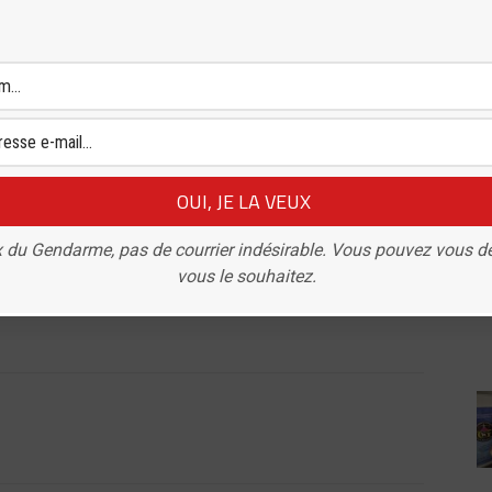
de la gendarmerie de Château-Gontier-sur-Mayenne
i à la Brigade de Proximité de Noyen sur Sarthe (72)
ervi au Peloton de Surveillance et d’Intervention de la
grade de Brigadier.
 du Gendarme, pas de courrier indésirable. Vous pouvez vous d
vous le souhaitez.