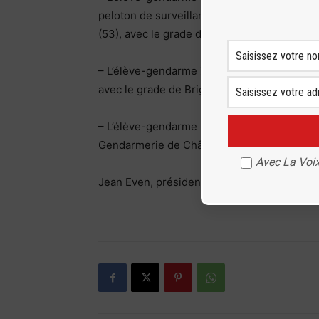
peloton de surveillance et d’intervention 
(53), avec le grade de Brigadier.
– L’élève-gendarme Zoé Prézelin, ayant serv
avec le grade de Brigadier-chef.
– L’élève-gendarme Pierre Solognat, ayant s
Gendarmerie de Châteaurenard (13) avec le 
Avec La Voix
Jean Even, président UD 19.