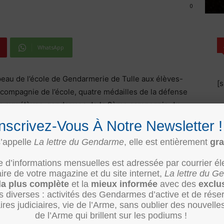
0
WhatsApp
apeau de l’école de Gendarmerie de Tulle aux élèves-
[
compagnie de l’école, quatre médailles de la défense
ées aux élèves-gendarmes de la 9ème compagnie du
Inscrivez-Vous À Notre Newsletter 
s’appelle
La lettre du Gendarme
, elle est entièrement
gra
lonel Alain Gloanec ont décorés les militaires suivants
re d’informations mensuelles est adressée par courrier él
e de votre magazine et du site internet,
La lettre du 
vi à la Brigade de Proximité de Saint Vallier (26)
la plus complète
et la
mieux informée
avec des
exclu
ès diverses : activités des Gendarmes d’active et de rése
ires judiciaires, vie de l’Arme, sans oublier des nouvelle
de l’Arme qui brillent sur les podiums !
vi au Peloton Motocycliste de Laval (53), puis au