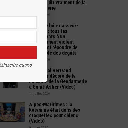
comptes dit vraiment de la
gendarmerie
25 juillet 2026
Projet de loi « casseur-
payeur » : tous les
participants à un
attroupement violent
pourraient répondre de
l’ensemble des dégâts
22 juillet 2026
ésinscrire quand
Le général Bertrand
Cavallier décoré de la
médaille de la Gendarmerie
à Saint-Astier (Vidéo)
14 juillet 2026
Alpes-Maritimes : la
kétamine était dans des
croquettes pour chiens
(Vidéo)
9 juillet 2026