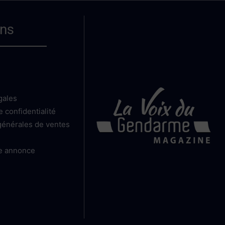
ns
gales
e confidentialité
générales de ventes
e annonce
e