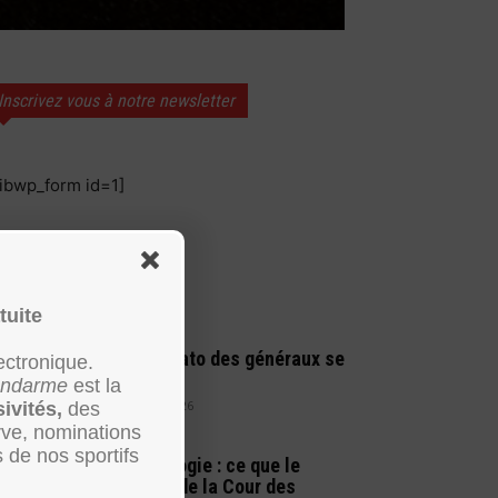
Inscrivez vous à notre newsletter
sibwp_form id=1]
!
ARTICLES RÉCENTS
tuite
Le mercato des généraux se
ectronique.
finalise
Gendarme
est la
26 juillet 2026
sivités,
des
rve, nominations
s de nos sportifs
Déontologie : ce que le
rapport de la Cour des