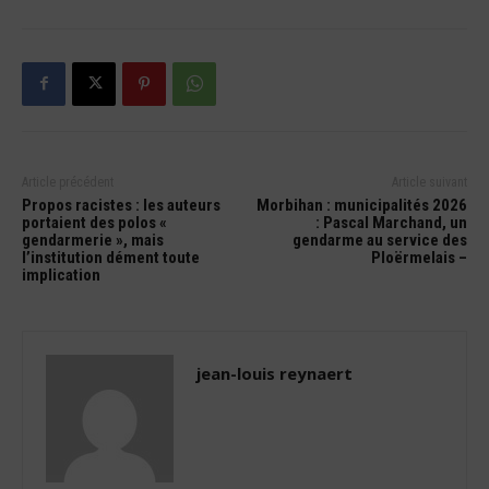
Article précédent
Article suivant
Propos racistes : les auteurs
Morbihan : municipalités 2026
portaient des polos «
: Pascal Marchand, un
gendarmerie », mais
gendarme au service des
l’institution dément toute
Ploërmelais –
implication
jean-louis reynaert