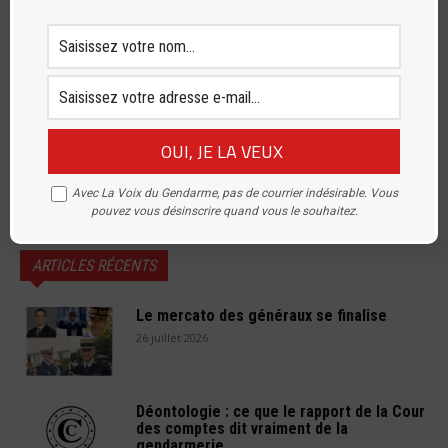
Inscrivez vous à notre newsletter
[sibwp_form id=1]
Avec La Voix du Gendarme, pas de courrier indésirable. Vous
pouvez vous désinscrire quand vous le souhaitez.
ARTICLES RÉCENTS
Le mercato des généraux se finalise
26 juillet 2026
Déontologie : ce que le rapport de la Cour
des comptes dit vraiment de la
gendarmerie