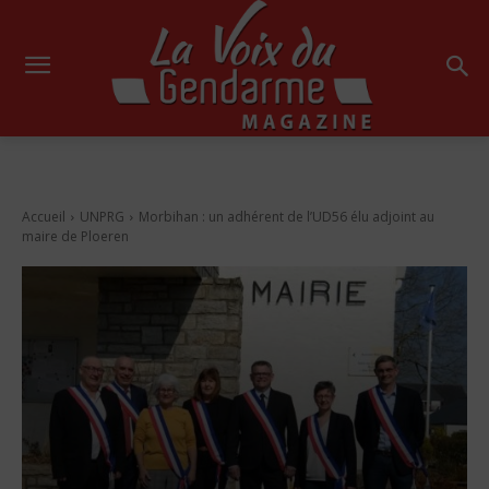
Accueil
UNPRG
Morbihan : un adhérent de l’UD56 élu adjoint au
maire de Ploeren