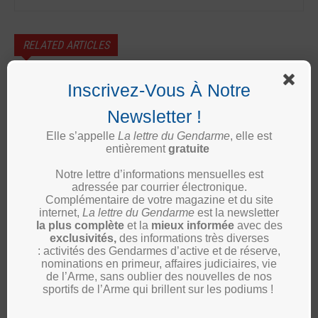
RELATED ARTICLES
Maine-et-Loire : une nouvelle stèle
Inscrivez-Vous À Notre
pour transmettre la mémoire des
Justes parmi les Nations
Newsletter !
UNPRG
Elle s’appelle
La lettre du Gendarme
, elle est
entièrement
gratuite
Maine-et-Loire : 14 Juillet 2026,
l’UNPRG de Maine-et-Loire présente
Notre lettre d’informations mensuelles est
sur l’ensemble du territoire
adressée par courrier électronique.
Complémentaire de votre magazine et du site
UNPRG
internet,
La lettre du Gendarme
est la newsletter
la plus complète
et la
mieux informée
avec des
exclusivités,
des informations très diverses
Landes : changement à la tête de la
: activités des Gendarmes d’active et de réserve,
présidence de l’union départementale
nominations en primeur, affaires judiciaires, vie
40
de l’Arme, sans oublier des nouvelles de nos
sportifs de l’Arme qui brillent sur les podiums !
UNPRG