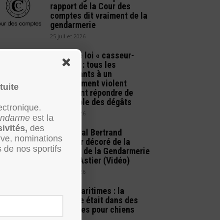
rapport de la Cour des
comptes dit vraiment de la
gendarmerie
25 juillet 2026
Projet de loi « casseur-
payeur » : tous les
!
participants à un
attroupement violent
tuite
pourraient répondre de
l’ensemble des dégâts
ectronique.
22 juillet 2026
Gendarme
est la
sivités,
des
Le général Bertrand
rve, nominations
Cavallier décoré de la
s de nos sportifs
médaille de la Gendarmerie
à Saint-Astier (Vidéo)
14 juillet 2026
Alpes-Maritimes : la
kétamine était dans des
croquettes pour chiens
(Vidéo)