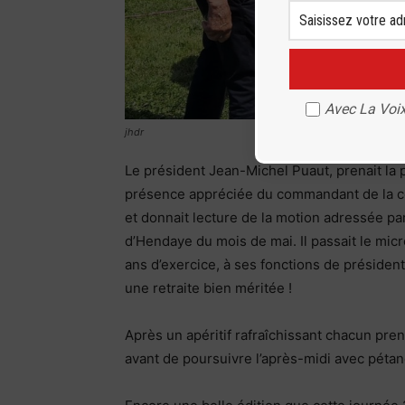
Avec La Voix
jhdr
Le président Jean-Michel Puaut, prenait la p
présence appréciée du commandant de la c
et donnait lecture de la motion adressée par
d’Hendaye du mois de mai. Il passait le micr
ans d’exercice, à ses fonctions de préside
une retraite bien méritée !
Après un apéritif rafraîchissant chacun prena
avant de poursuivre l’après-midi avec pétan