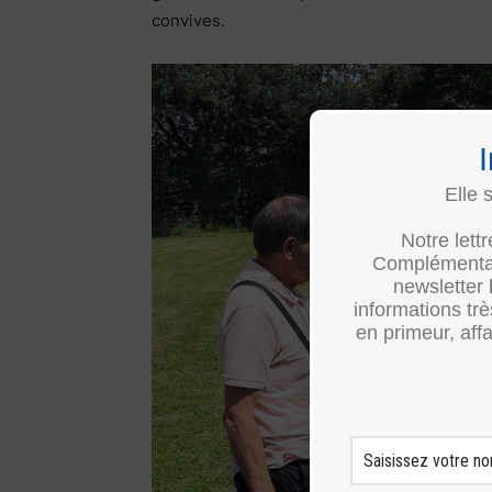
convives.
Elle 
Notre lett
Complémentair
newsletter
informations tr
en primeur, affa