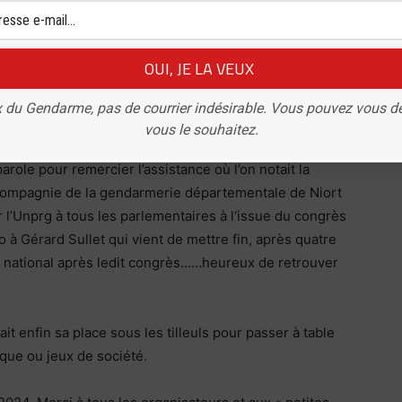
 du Gendarme, pas de courrier indésirable. Vous pouvez vous d
vous le souhaitez.
arole pour remercier l’assistance où l’on notait la
ompagnie de la gendarmerie départementale de Niort
 l’Unprg à tous les parlementaires à l‘issue du congrès
o à Gérard Sullet qui vient de mettre fin, après quatre
nt national après ledit congrès……heureux de retrouver
it enfin sa place sous les tilleuls pour passer à table
que ou jeux de société.