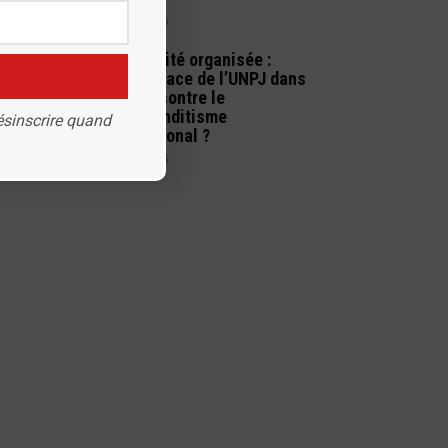
9 juillet 2026
Criminalité organisée :
quelle place de l’UNPJ dans
la lutte contre le
narcobanditisme
ésinscrire quand
international ?
1 juillet 2026