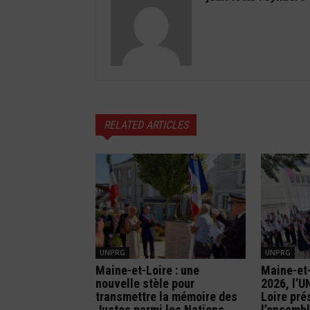
RELATED ARTICLES
UNPRG
UNPRG
Maine-et-Loire : une
Maine-et-
nouvelle stèle pour
2026, l’
transmettre la mémoire des
Loire pré
Justes parmi les Nations
l’ensembl