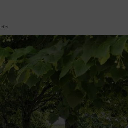
’Ud79