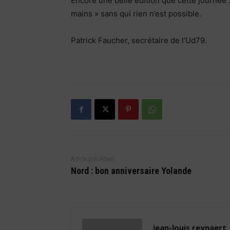
Encore une belle édition que cette journée 
mains » sans qui rien n’est possible.
Patrick Faucher, secrétaire de l’Ud79.
Article précédent
Nord : bon anniversaire Yolande
jean-louis reynaert