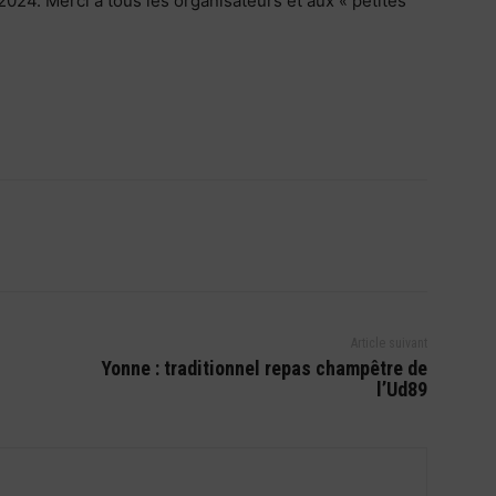
2024. Merci à tous les organisateurs et aux « petites
Article suivant
Yonne : traditionnel repas champêtre de
l’Ud89