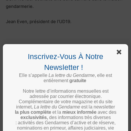
gendarmerie.
Jean Even, président de l’UD19.
Inscrivez-Vous À Notre
Newsletter !
Elle s’appelle
La lettre du Gendarme
, elle est
entièrement
gratuite
Article précédent
Article suivant
Notre lettre d’informations mensuelles est
Maine-et-Loire : trois
Aisne : 1ère doyenne de
adressée par courrier électronique.
adhérents de l’UD49
l’UD02 à fêter son centenaire
Complémentaire de votre magazine et du site
distingués de la Médaille de la
internet,
La lettre du Gendarme
est la newsletter
jeunesse, des sports et de
l’engagement associatif.
la plus complète
et la
mieux informée
avec des
exclusivités,
des informations très diverses
: activités des Gendarmes d’active et de réserve,
nominations en primeur, affaires judiciaires, vie