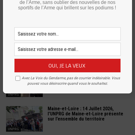
de l’Arme, sans oublier des nouvelles de nos
jean-louis reynaert
sportifs de l’Arme qui brillent sur les podiums !
RELATED ARTICLES
Maine-et-Loire : une nouvelle stèle
pour transmettre la mémoire des
Avec La Voix du Gendarme, pas de courrier indésirable. Vous
Justes parmi les Nations
pouvez vous désinscrire quand vous le souhaitez.
UNPRG
Maine-et-Loire : 14 Juillet 2026,
l’UNPRG de Maine-et-Loire présente
sur l’ensemble du territoire
UNPRG