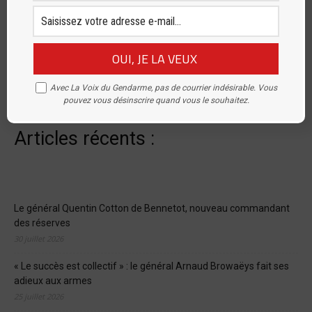
[sibwp_form id=1]
Avec La Voix du Gendarme, pas de courrier indésirable. Vous
pouvez vous désinscrire quand vous le souhaitez.
Articles récents :
Le général Quentin Cotton de Bennetot, nouveau commandant
des réserves
30 juillet 2026
« Le succès est collectif » : le général Arnaud Browaëys fait ses
adieux aux armes
25 juillet 2026