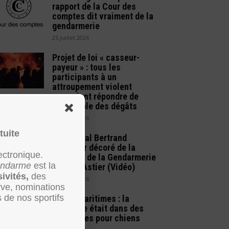
rapport de la Cour des
comptes dit vraiment de la
gendarmerie
25 juillet 2026
Projet de loi « casseur-
payeur » : tous les
participants à un
attroupement violent
pourraient répondre de
l’ensemble des dégâts
!
22 juillet 2026
tuite
Le général Bertrand
Cavallier décoré de la
ectronique.
médaille de la Gendarmerie
Gendarme
est la
à Saint-Astier (Vidéo)
sivités,
des
14 juillet 2026
rve, nominations
s de nos sportifs
Alpes-Maritimes : la
kétamine était dans des
croquettes pour chiens
(Vidéo)