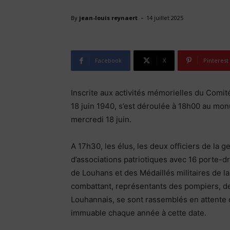
-
By
jean-louis reynaert
14 juillet 2025
KODAK Digital Still Camera
Facebook
X
Pinterest
Inscrite aux activités mémorielles du Comit
18 juin 1940, s’est déroulée à 18h00 au mo
mercredi 18 juin.
A 17h30, les élus, les deux officiers de la
d’associations patriotiques avec 16 porte
de Louhans et des Médaillés militaires de l
combattant, représentants des pompiers, de 
Louhannais, se sont rassemblés en attente de
immuable chaque année à cette date.