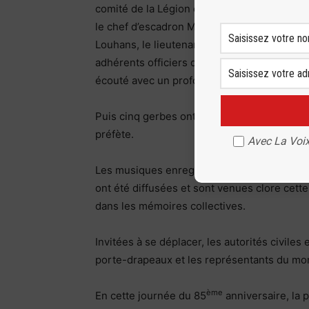
comité de la Légion d’honneur de Louhans, 
le chef d’escadron Michaël Pietra, comman
Louhans, le lieutenant Ludovic Velikonia,
adhérents officiers d’active au secteur UD7
écouté avec un profond recueillement le me
Puis cinq gerbes ont été déposées par les é
préfète.
Avec La Voix
Les musiques enregistrées de la sonnerie au
ont été diffusées et sont venues clore cette
dans les mémoires collectives.
Invitées à se déplacer, les autorités civil
porte-drapeaux et les représentants du mon
ème
En cette journée du 85
anniversaire, la 