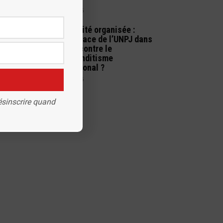
9 juillet 2026
Criminalité organisée :
quelle place de l’UNPJ dans
la lutte contre le
narcobanditisme
international ?
1 juillet 2026
ésinscrire quand