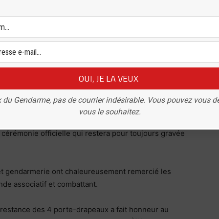
officier adhérent retraité au secteur UD71 de Louhans,
dant la compagnie de gendarmerie départementale de
 commandant la communauté de brigades de Louhans,
1 de Louhans et toutes les personnes présentes, ont
ssage ministériel de ce 85ème anniversaire.
lus, représentants du Souvenir Français et la sous-
 du Gendarme, pas de courrier indésirable. Vous pouvez vous d
vous le souhaitez.
x morts, de la Marseillaise et du Chant des partisans
 cérémonie officielle qui restera pour toujours gravée
es et gendarmerie ont chaleureusement remercié les
de associatif et combattant.
prestance des 4 porte-drapeaux a fait honneur au