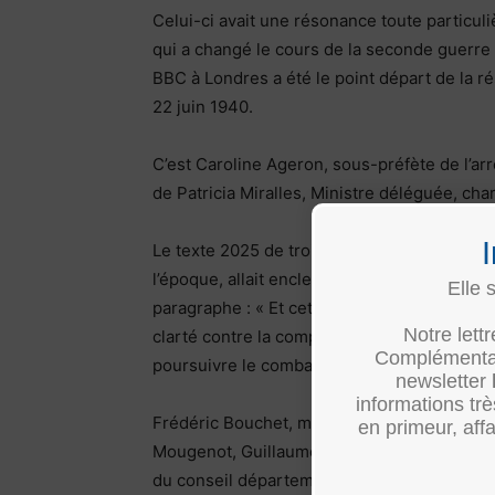
Celui-ci avait une résonance toute particuli
qui a changé le cours de la seconde guerre
BBC à Londres a été le point départ de la ré
22 juin 1940.
C’est Caroline Ageron, sous-préfète de l’a
de Patricia Miralles, Ministre déléguée, ch
Le texte 2025 de trois pages a rappelé comb
l’époque, allait enclencher le ralliement de c
Elle 
paragraphe : « Et cette parole devint combat
Notre lett
clarté contre la compromission, du sursaut c
Complémentair
poursuivre le combat qui a conduit à la victo
newsletter
informations tr
Frédéric Bouchet, maire de Louhans-Châte
en primeur, affa
Mougenot, Guillaume Badet, conseiller régi
du conseil départemental, le général de g