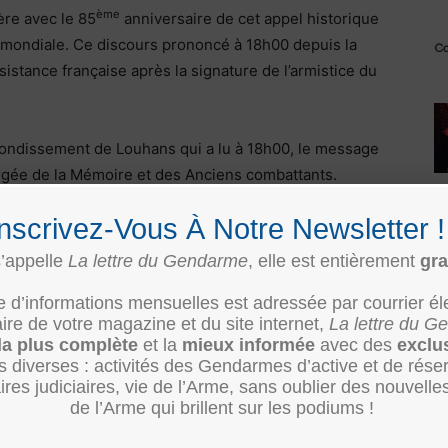
ème
ère avec le 85
anniversaire de cet appel historique
 mondiale. Ce discours prononcé à 18h00 depuis la
sistance française après la signature de l’armistice du
rrondissement de Louhans qui a lu à 18h00, le message
argée de la Mémoire et des Anciens combattants.
Inscrivez-Vous À Notre Newsletter 
ien la voix du général De Gaulle alors inconnu à
eux et de celles qui refusaient la défaite. Le
s’appelle
La lettre du Gendarme
, elle est entièrement
gra
, un combat de l’esprit et du cœur, le combat de la
re d’informations mensuelles est adressée par courrier él
ontre l’effondrement », illustre cette volonté de
e de votre magazine et du site internet,
La lettre du 
ire alliée du 08 mai 1945.
la plus complète
et la
mieux informée
avec des
exclu
ès diverses : activités des Gendarmes d’active et de rése
er
aurenaud, accompagné de son 1
adjoint Jacques
ires judiciaires, vie de l’Arme, sans oublier des nouvelle
de l’Arme qui brillent sur les podiums !
onal de Saône-et-Loire, Anthony Vadot, vice-président
endarmerie (2s) Yves Conchaudron, président du