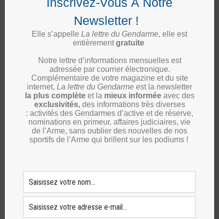
Inscrivez-Vous À Notre
l’UNPRG de Maine-et-Loire présente
sur l’ensemble du territoire
Newsletter !
UNPRG
Elle s’appelle
La lettre du Gendarme
, elle est
entièrement
gratuite
Landes : changement à la tête de la
présidence de l’union départementale
Notre lettre d’informations mensuelles est
40
adressée par courrier électronique.
Complémentaire de votre magazine et du site
UNPRG
internet,
La lettre du Gendarme
est la newsletter
la plus complète
et la
mieux informée
avec des
exclusivités,
des informations très diverses
: activités des Gendarmes d’active et de réserve,
nominations en primeur, affaires judiciaires, vie
de l’Arme, sans oublier des nouvelles de nos
sportifs de l’Arme qui brillent sur les podiums !
Inscrivez vous à notre newsletter
[sibwp_form id=1]