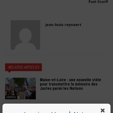
Pont-Scorff
jean-louis reynaert
RELATED ARTICLES
Maine-et-Loire : une nouvelle stèle
pour transmettre la mémoire des
Justes parmi les Nations
UNPRG
Maine-et-Loire : 14 Juillet 2026,