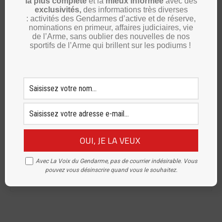
la plus complète
et la
mieux informée
avec des
exclusivités,
des informations très diverses
Article précédent
Article suivant
: activités des Gendarmes d’active et de réserve,
Pyrénées-Atlantiques: Didier
Patrick Bourreau, directeur
nominations en primeur, affaires judiciaires, vie
Mayor, honoré comme porte-
général de Soframe : “la
de l’Arme, sans oublier des nouvelles de nos
drapeau
conception du Centaure
sportifs de l’Arme qui brillent sur les podiums !
correspond parfaitement au
panel de missions de la
Gendarmerie”
Avec La Voix du Gendarme, pas de courrier indésirable. Vous
pouvez vous désinscrire quand vous le souhaitez.
jean-louis reynaert