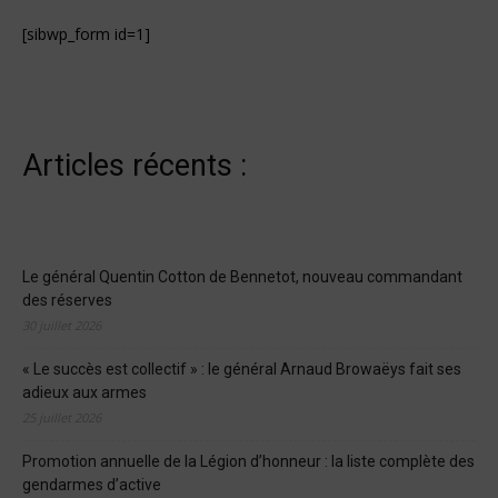
[sibwp_form id=1]
Articles récents :
Le général Quentin Cotton de Bennetot, nouveau commandant
des réserves
30 juillet 2026
« Le succès est collectif » : le général Arnaud Browaëys fait ses
adieux aux armes
25 juillet 2026
Promotion annuelle de la Légion d’honneur : la liste complète des
gendarmes d’active