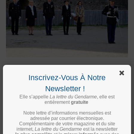
Jean-François Stéphan, président de l’Ud56.
Inscrivez-Vous À Notre
Publicité
Newsletter !
Elle s’appelle
La lettre du Gendarme
, elle est
entièrement
gratuite
Notre lettre d’informations mensuelles est
adressée par courrier électronique.
Complémentaire de votre magazine et du site
internet,
La lettre du Gendarme
est la newsletter