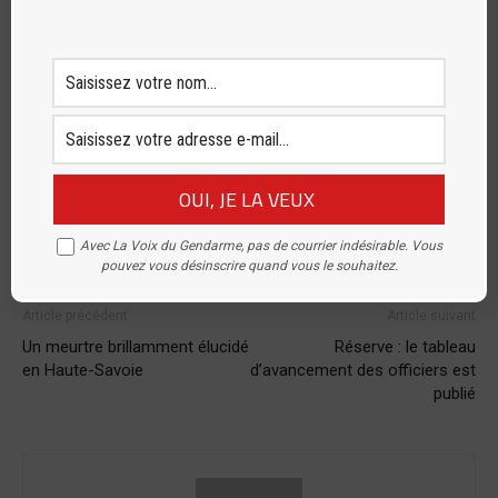
Publicité
TAGS
accident
Acheux-en-Amiénois
Albert
Cob Albert
Gendarmerie
Somme
Avec La Voix du Gendarme, pas de courrier indésirable. Vous
pouvez vous désinscrire quand vous le souhaitez.
Article précédent
Article suivant
Un meurtre brillamment élucidé
Réserve : le tableau
en Haute-Savoie
d’avancement des officiers est
publié