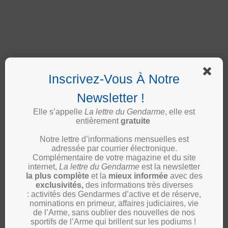
Inscrivez-Vous À Notre
Newsletter !
Elle s’appelle
La lettre du Gendarme
, elle est
entièrement
gratuite
Notre lettre d’informations mensuelles est
adressée par courrier électronique.
Le Partner a alors traversé la voie de circulation opposée
Complémentaire de votre magazine et du site
internet,
La lettre du Gendarme
est la newsletter
et a fini sa course dans une buse en béton dans le fossé.
la plus complète
et la
mieux informée
avec des
exclusivités,
des informations très diverses
: activités des Gendarmes d’active et de réserve,
La Voix du Gendarme
adresse ses voeux de
nominations en primeur, affaires judiciaires, vie
rétablissement aux militaires blessés.
de l’Arme, sans oublier des nouvelles de nos
sportifs de l’Arme qui brillent sur les podiums !