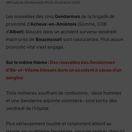
Véhicule de Gendarmerie Photo Illustration LVDG
Les nouvelles des cinq
Gendarmes
de la brigade de
proximité d’
Acheux-en-Amiénois
(Somme, COB
d’
Albert
) blessés dans un accident survenu vendredi
matin près de
Bouzincourt
sont rassurantes. Plus aucun
pronostic vital n’est engagé.
Sur le même thème :
Des nouvelles des Gendarmes
d’Ille-et-Vilaine blessés dans un accident à cause d’un
sanglie
r
Trois militaires souffrant de contusions, -deux hommes
et une Gendarme adjointe volontaire- sont sortis dès
vendredi de l’hôpital.
Plus sérieusement touché et notamment atteint au
visage, un quatrième Gendarme, pourrait rentrer chez lui