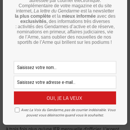
adressée par courrier électronique.
Il est là pour compenser, assurer l’alternance, permettre
Complémentaire de votre magazine et du site
internet,
La lettre du Gendarme
est la newsletter
au commandant en titre de souffler… Oui, mais…Que se
la plus complète
et la
mieux informée
avec des
passe-t-il quand un chef (comprenez commandant de
exclusivités,
des informations très diverses
: activités des Gendarmes d’active et de réserve,
groupement) ne souhaite s’adresser qu’au commandant
nominations en primeur, affaires judiciaires, vie
de compagnie en titre? Quand une situation l’exige, qu’un
de l’Arme, sans oublier des nouvelles de nos
sportifs de l’Arme qui brillent sur les podiums !
événement l’impose, qu’un cas RH le nécessite ? Et je
précise même pas quand ce dernier veut jouir de ses
droits à permission (normal et légitime une fois de plus)
notamment sur plusieurs semaines consécutives.
Urgent de repenser le modèle
Et nos familles dans tout cela ? Elles vivent au rythme du
service, souvent en décalage, parfois dans
Avec La Voix du Gendarme, pas de courrier indésirable. Vous
l’incompréhension. Pendant ce temps, dans le civil, un
pouvez vous désinscrire quand vous le souhaitez.
simple week-end d’astreinte pour un cadre est payé deux
à trois fois plus qu’une IFR mensuelle d’officier. L’argent