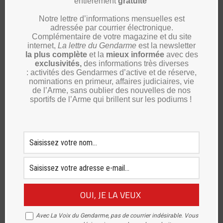
entièrement
gratuite
Maine-et-Loire : 14 Juillet 2026, l’UNPRG
de Maine-et-Loire présente sur
Notre lettre d’informations mensuelles est
l’ensemble du territoire
adressée par courrier électronique.
8 août 2026
Complémentaire de votre magazine et du site
internet,
La lettre du Gendarme
est la newsletter
Landes : changement à la tête de la
la plus complète
et la
mieux informée
avec des
présidence de l’union départementale 40
exclusivités,
des informations très diverses
7 août 2026
: activités des Gendarmes d’active et de réserve,
nominations en primeur, affaires judiciaires, vie
de l’Arme, sans oublier des nouvelles de nos
sportifs de l’Arme qui brillent sur les podiums !
Allier : cérémonie de sortie de la 455ème
promotion « Adjudant Renaudin »
7 août 2026
Corrèze : sortie de la promotion
Gendarme Philippe Laperne
7 août 2026
Corrèze : remise de la plaquette
d’honneur de l’UNPRG
7 août 2026
Avec La Voix du Gendarme, pas de courrier indésirable. Vous