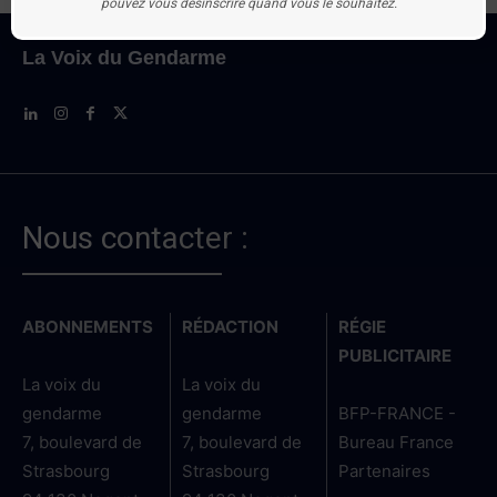
pouvez vous désinscrire quand vous le souhaitez.
La Voix du Gendarme
Nous contacter :
ABONNEMENTS
RÉDACTION
RÉGIE
PUBLICITAIRE
La voix du
La voix du
gendarme
gendarme
BFP-FRANCE -
7, boulevard de
7, boulevard de
Bureau France
Strasbourg
Strasbourg
Partenaires