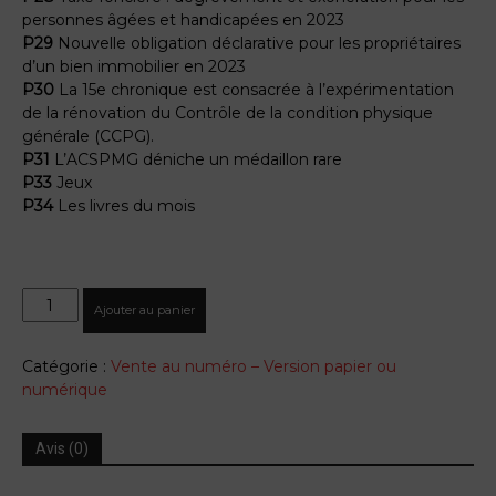
personnes âgées et handicapées en 2023
P29
Nouvelle obligation déclarative pour les propriétaires
d’un bien immobilier en 2023
P30
La 15e chronique est consacrée à l’expérimentation
de la rénovation du Contrôle de la condition physique
générale (CCPG).
P31
L’ACSPMG déniche un médaillon rare
P33
Jeux
P34
Les livres du mois
quantité
Ajouter au panier
de
La
Catégorie :
Vente au numéro – Version papier ou
Voix
numérique
du
Gendarme
N°40
Avis (0)
mars
2023