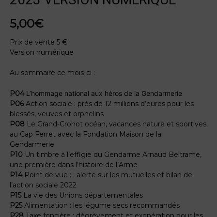
5,00
€
Prix de vente 5 €
Version numérique
Au sommaire ce mois-ci :
P04
L’hommage national aux héros de la Gendarmerie
P06
Action sociale : près de 12 millions d’euros pour les
blessés, veuves et orphelins
P08
Le Grand-Crohot océan, vacances nature et sportives
au Cap Ferret avec la Fondation Maison de la
Gendarmerie
P10
Un timbre à l’effigie du Gendarme Arnaud Beltrame,
une première dans l’histoire de l’Arme
P14
Point de vue : : alerte sur les mutuelles et bilan de
l’action sociale 2022
P15
La vie des Unions départementales
P25
Alimentation : les légume secs recommandés
P28
Taxe foncière : dégrèvement et exonération pour les