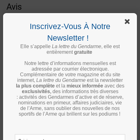
VERSION
Avis
NUMERIQUE
Il n’y a pas encore d’avis.
Inscrivez-Vous À Notre
Soyez le premier à laisser votre avis sur “La Voix du
Newsletter !
Gendarme N°40 mars 2023 VERSION
Elle s’appelle
La lettre du Gendarme
, elle est
NUMERIQUE”
entièrement
gratuite
Votre adresse e-mail ne sera pas publiée.
Les champs
Notre lettre d’informations mensuelles est
obligatoires sont indiqués avec
*
adressée par courrier électronique.
Complémentaire de votre magazine et du site
Votre note
*
internet,
La lettre du Gendarme
est la newsletter
la plus complète
et la
mieux informée
avec des
exclusivités,
des informations très diverses
Votre avis
*
: activités des Gendarmes d’active et de réserve,
nominations en primeur, affaires judiciaires, vie
de l’Arme, sans oublier des nouvelles de nos
sportifs de l’Arme qui brillent sur les podiums !