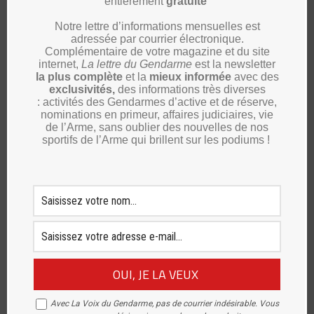
entièrement
gratuite
Maine-et-Loire : 14 Juillet 2026, l’UNPRG
de Maine-et-Loire présente sur
Notre lettre d’informations mensuelles est
l’ensemble du territoire
adressée par courrier électronique.
8 août 2026
Complémentaire de votre magazine et du site
internet,
La lettre du Gendarme
est la newsletter
Landes : changement à la tête de la
la plus complète
et la
mieux informée
avec des
présidence de l’union départementale 40
exclusivités,
des informations très diverses
7 août 2026
: activités des Gendarmes d’active et de réserve,
nominations en primeur, affaires judiciaires, vie
de l’Arme, sans oublier des nouvelles de nos
sportifs de l’Arme qui brillent sur les podiums !
Allier : cérémonie de sortie de la 455ème
promotion « Adjudant Renaudin »
7 août 2026
Corrèze : sortie de la promotion
Gendarme Philippe Laperne
7 août 2026
Corrèze : remise de la plaquette
d’honneur de l’UNPRG
7 août 2026
Avec La Voix du Gendarme, pas de courrier indésirable. Vous