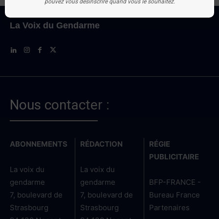
pouvez vous désinscrire quand vous le souhaitez.
La Voix du Gendarme
Nous contacter :
ABONNEMENTS
RÉDACTION
RÉGIE
PUBLICITAIRE
La voix du
La voix du
gendarme
gendarme
BFP-FRANCE -
7, boulevard de
7, boulevard de
Bureau France
Strasbourg
Strasbourg
Partenaires